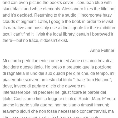
and can even picture the book’s cover—cerulean blue with
stark black and white elements. Alessandro likes the title too,
and it’s decided. Returning to the studio, I incorporate hazy
clouds of pigment. Later, I google the book in order to revisit
its narrative and possibly use a direct quote for the exhibition
text. I can’t find it. I visit the local library, certain I borrowed it
there—but no trace, it doesn’t exist.
Anne Fellner
Mi ricordo perfettamente come io ed Anne ci siamo trovati a
decidere questo titolo. Ho preso a pretesto quella porzione
di ragnatela in uno dei suo quadri per dire che, da tempo, mi
piacerebbe scrivere un testo dal titolo “I hate Tom Holland”;
dove, invece di parlare di ciò che davvero mi
interesserebbe, mi perderei nel giustificare le parole del
titolo. Così siamo finiti a leggere i titoli di Spider Man. E’ vera
anche la parte sulla guerra, non ne siamo rimasti immuni;
eravamo sicuri che non fosse necessario concentrarvisi, ma
che la sola coscienza di ciò che era da poco iniziato