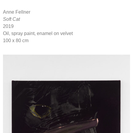
Anne Fellner
Soft Cat
2019
Oil, spray paint, enamel on velvet
100 x 80 cm