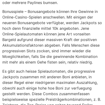
oder mehrere Paylines bumsen.
Bonusspiele – Bonusangebote können Ihre Gewinne in
Online-Casino-Spielen anschwellen. Mit einigen der
neueren Bonusangebote verfügbar, werden Jackpots so
hoch denn finanzielle mittel 10k angeboten. Jene
Online-Spielautomaten können jene Art vonseiten
Bargeld aufgrund dieser massiven Kraft der positiven
Akkumulationsfaktoren abgeben. Falls Menschen diese
progressiven Slots zocken, sind immer wieder die
Moeglichkeiten, falls Sie die gewinnende Kombination
mit mehr als einem Gehe fisten sein, relativ niedrig.
Es gibt auch heisse Spielautomaten, die progressive
Jackpots zusammen mit anderen Boni anbieten, in
dieser Regel einer niedrigeren maximalen Auszahlung,
obwohl auch einige hohe hoe Boni zur verfuegung
gestellt werden. Diese Combos zusammenfassen
beispielsweise spezielle Preisträgerkombinationen, z. B.
Zeichnen, die Top-Preise von seiten tausend Dollar ,