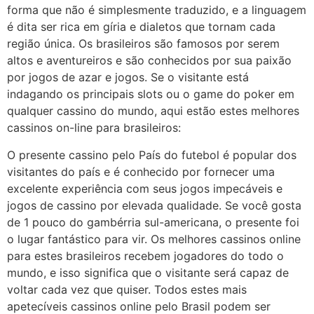
forma que não é simplesmente traduzido, e a linguagem
é dita ser rica em gíria e dialetos que tornam cada
região única. Os brasileiros são famosos por serem
altos e aventureiros e são conhecidos por sua paixão
por jogos de azar e jogos. Se o visitante está
indagando os principais slots ou o game do poker em
qualquer cassino do mundo, aqui estão estes melhores
cassinos on-line para brasileiros:
O presente cassino pelo País do futebol é popular dos
visitantes do país e é conhecido por fornecer uma
excelente experiência com seus jogos impecáveis e
jogos de cassino por elevada qualidade. Se você gosta
de 1 pouco do gambérria sul-americana, o presente foi
o lugar fantástico para vir. Os melhores cassinos online
para estes brasileiros recebem jogadores do todo o
mundo, e isso significa que o visitante será capaz de
voltar cada vez que quiser. Todos estes mais
apetecíveis cassinos online pelo Brasil podem ser