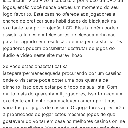
Isso inclui TV ao vivo e cobertura por vídeo de DVD de
jogos, então você nunca perdeu um momento do seu
jogo favorito. Este cassino oferece aos jogadores a
chance de praticar suas habilidades de blackjack na
excitante tela por projeção LCD. Eles também podem
assistir a filmes em televisores de elevada definição
para ter agrado em resolução de imagem cristalina. Os
jogadores podem possibilitar desfrutar de jogos do
áudio e vídeo neste site maravilhoso.
Se você estacionaestaficafixa
jazepararpermanecequeda procurando por um cassino
onde o visitante pode obter uma boa quantia de
dinheiro, isso deve estar pelo topo da sua lista. Com
muito mais do quarenta mil jogadores, isso fornece um
excelente ambiente para qualquer número por tipos
variados por jogos de cassino. Os jogadores apreciarão
a propriedade do jogar estes mesmos jogos de que
gostavam do voltar em casa no melhores casinos online
para os brasileiros. Você pode até jogar nas máquinas