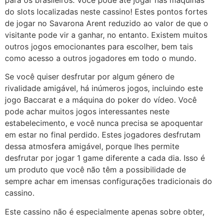
do slots localizadas neste cassino! Estes pontos fortes
de jogar no Savarona Arent reduzido ao valor de que o
visitante pode vir a ganhar, no entanto. Existem muitos
outros jogos emocionantes para escolher, bem tais
como acesso a outros jogadores em todo o mundo.
Se você quiser desfrutar por algum género de
rivalidade amigável, há inúmeros jogos, incluindo este
jogo Baccarat e a máquina do poker do vídeo. Você
pode achar muitos jogos interessantes neste
estabelecimento, e você nunca precisa se apoquentar
em estar no final perdido. Estes jogadores desfrutam
dessa atmosfera amigável, porque lhes permite
desfrutar por jogar 1 game diferente a cada dia. Isso é
um produto que você não têm a possibilidade de
sempre achar em imensas configurações tradicionais do
cassino.
Este cassino não é especialmente apenas sobre obter,